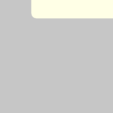
*** *** *** *** *** *** *** *** *** *** *** **